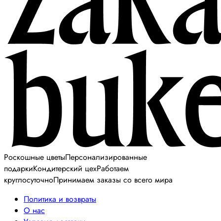
Роскошные цветы
Персонализированные
подарки
Кондитерский цех
Работаем
круглосуточно
Принимаем заказы со всего мира
Политика и возвраты
О нас