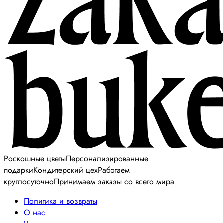
Роскошные цветы
Персонализированные
подарки
Кондитерский цех
Работаем
круглосуточно
Принимаем заказы со всего мира
Политика и возвраты
О нас