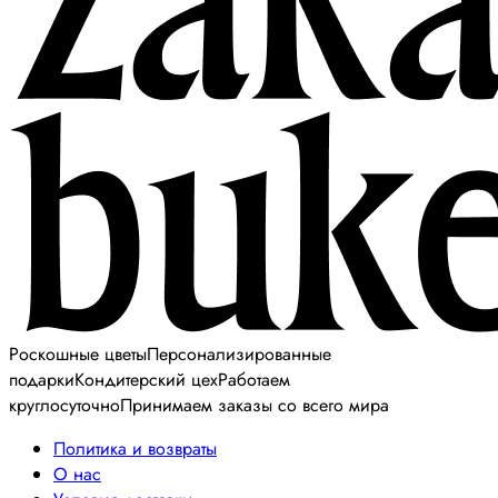
Роскошные цветы
Персонализированные
подарки
Кондитерский цех
Работаем
круглосуточно
Принимаем заказы со всего мира
Политика и возвраты
О нас