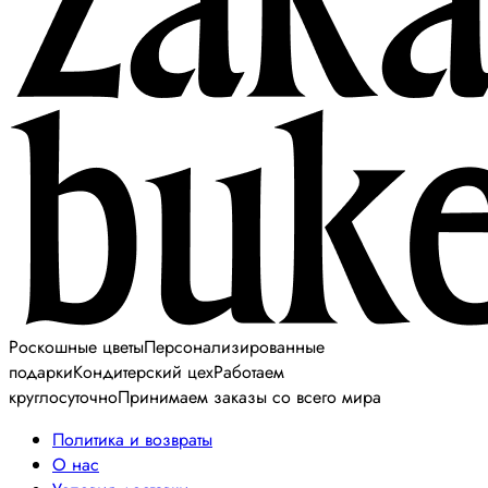
Роскошные цветы
Персонализированные
подарки
Кондитерский цех
Работаем
круглосуточно
Принимаем заказы со всего мира
Политика и возвраты
О нас