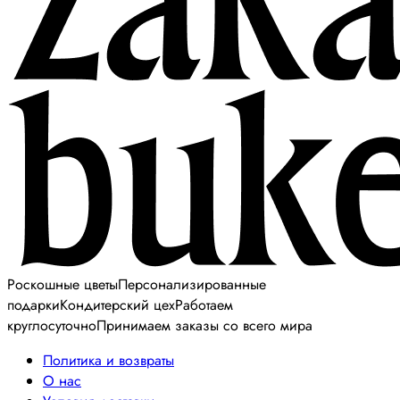
Роскошные цветы
Персонализированные
подарки
Кондитерский цех
Работаем
круглосуточно
Принимаем заказы со всего мира
Политика и возвраты
О нас