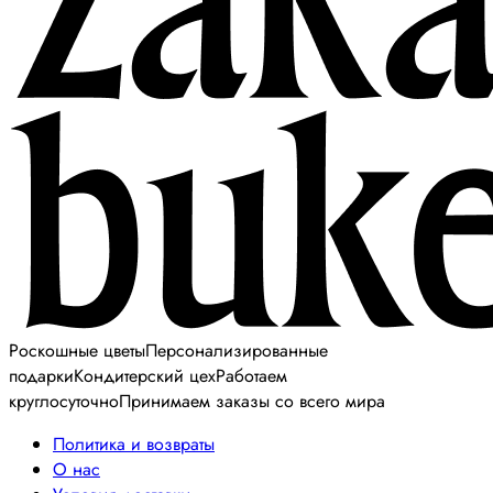
Роскошные цветы
Персонализированные
подарки
Кондитерский цех
Работаем
круглосуточно
Принимаем заказы со всего мира
Политика и возвраты
О нас