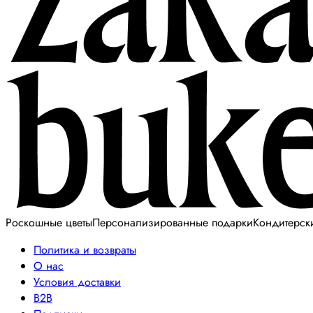
Роскошные цветы
Персонализированные подарки
Кондитерск
Политика и возвраты
О нас
Условия доставки
B2B