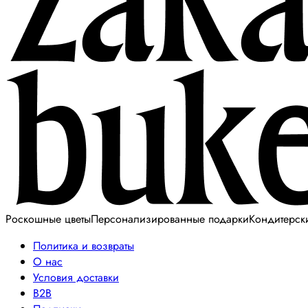
Роскошные цветы
Персонализированные подарки
Кондитерск
Политика и возвраты
О нас
Условия доставки
B2B