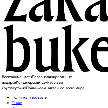
Роскошные цветы
Персонализированные
подарки
Кондитерский цех
Работаем
круглосуточно
Принимаем заказы со всего мира
Политика и возвраты
О нас