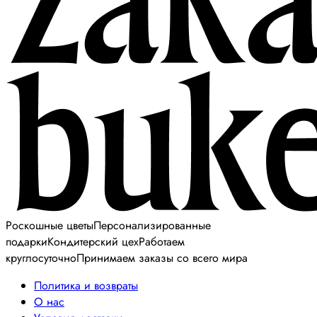
Роскошные цветы
Персонализированные
подарки
Кондитерский цех
Работаем
круглосуточно
Принимаем заказы со всего мира
Политика и возвраты
О нас