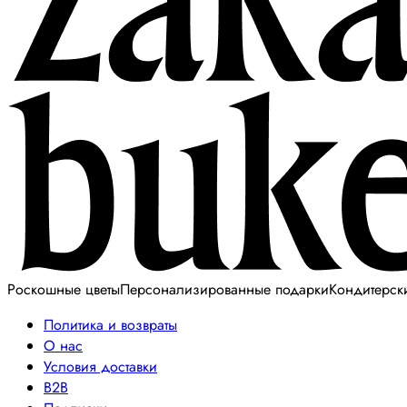
Роскошные цветы
Персонализированные подарки
Кондитерск
Политика и возвраты
О нас
Условия доставки
B2B