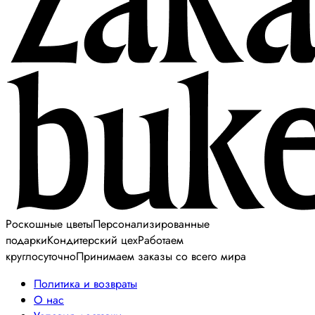
Роскошные цветы
Персонализированные
подарки
Кондитерский цех
Работаем
круглосуточно
Принимаем заказы со всего мира
Политика и возвраты
О нас