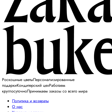
Роскошные цветы
Персонализированные
подарки
Кондитерский цех
Работаем
круглосуточно
Принимаем заказы со всего мира
Политика и возвраты
О нас