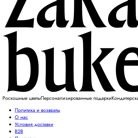
Роскошные цветы
Персонализированные подарки
Кондитерск
Политика и возвраты
О нас
Условия доставки
B2B