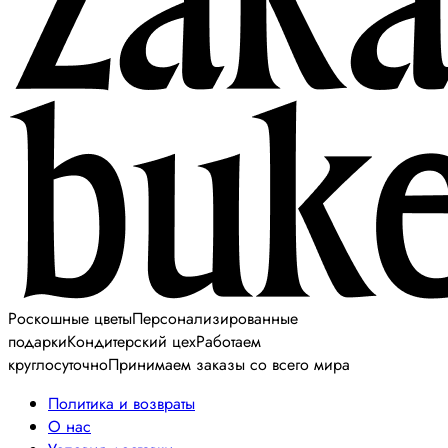
Роскошные цветы
Персонализированные
подарки
Кондитерский цех
Работаем
круглосуточно
Принимаем заказы со всего мира
Политика и возвраты
О нас