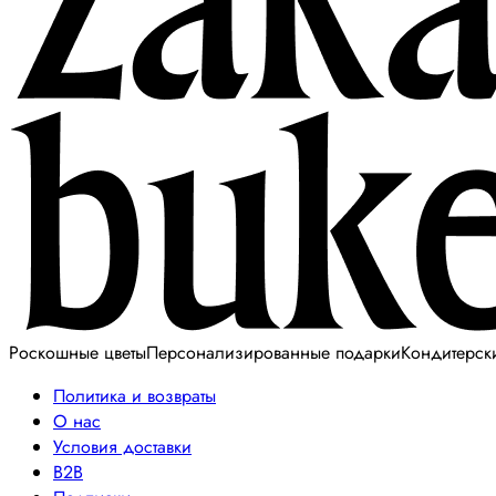
Роскошные цветы
Персонализированные подарки
Кондитерск
Политика и возвраты
О нас
Условия доставки
B2B