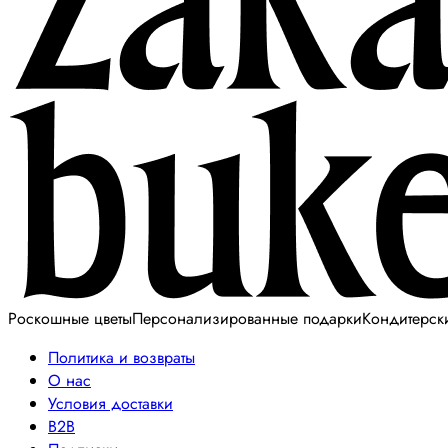
Роскошные цветы
Персонализированные подарки
Кондитерск
Политика и возвраты
О нас
Условия доставки
B2B