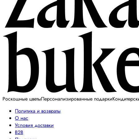
Роскошные цветы
Персонализированные подарки
Кондитерск
Политика и возвраты
О нас
Условия доставки
B2B