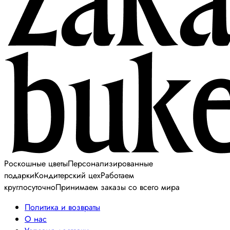
Роскошные цветы
Персонализированные
подарки
Кондитерский цех
Работаем
круглосуточно
Принимаем заказы со всего мира
Политика и возвраты
О нас