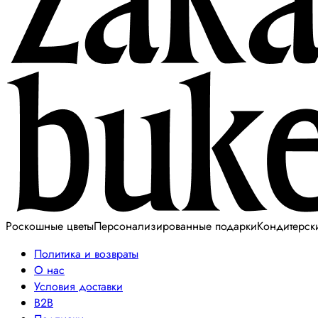
Роскошные цветы
Персонализированные подарки
Кондитерск
Политика и возвраты
О нас
Условия доставки
B2B