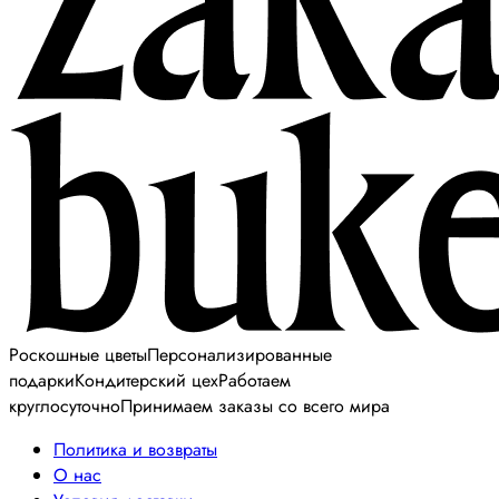
Роскошные цветы
Персонализированные
подарки
Кондитерский цех
Работаем
круглосуточно
Принимаем заказы со всего мира
Политика и возвраты
О нас