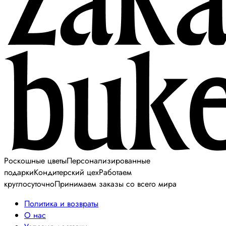
Роскошные цветы
Персонализированные
подарки
Кондитерский цех
Работаем
круглосуточно
Принимаем заказы со всего мира
Политика и возвраты
О нас