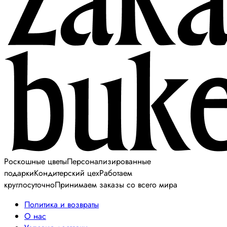
Роскошные цветы
Персонализированные
подарки
Кондитерский цех
Работаем
круглосуточно
Принимаем заказы со всего мира
Политика и возвраты
О нас