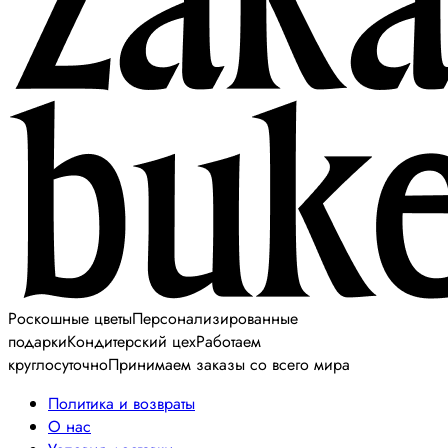
Роскошные цветы
Персонализированные
подарки
Кондитерский цех
Работаем
круглосуточно
Принимаем заказы со всего мира
Политика и возвраты
О нас