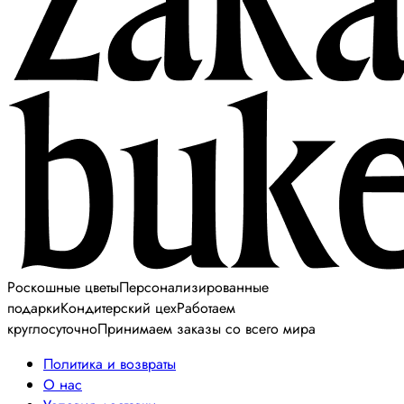
Роскошные цветы
Персонализированные
подарки
Кондитерский цех
Работаем
круглосуточно
Принимаем заказы со всего мира
Политика и возвраты
О нас