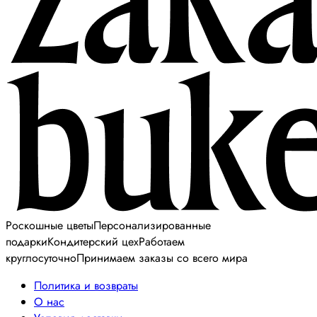
Роскошные цветы
Персонализированные
подарки
Кондитерский цех
Работаем
круглосуточно
Принимаем заказы со всего мира
Политика и возвраты
О нас