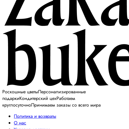
Роскошные цветы
Персонализированные
подарки
Кондитерский цех
Работаем
круглосуточно
Принимаем заказы со всего мира
Политика и возвраты
О нас