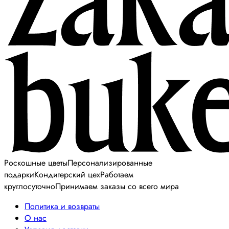
Роскошные цветы
Персонализированные
подарки
Кондитерский цех
Работаем
круглосуточно
Принимаем заказы со всего мира
Политика и возвраты
О нас