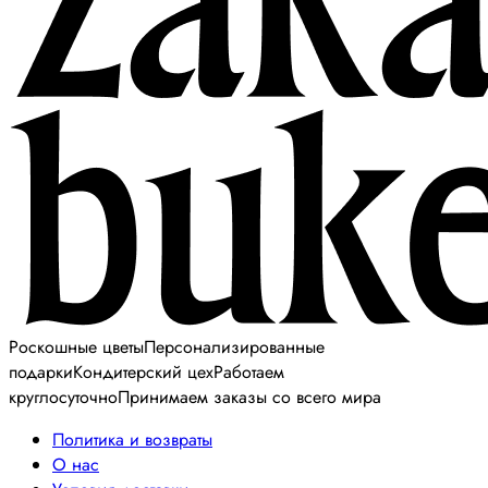
Роскошные цветы
Персонализированные
подарки
Кондитерский цех
Работаем
круглосуточно
Принимаем заказы со всего мира
Политика и возвраты
О нас