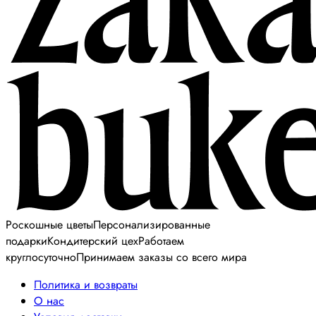
Роскошные цветы
Персонализированные
подарки
Кондитерский цех
Работаем
круглосуточно
Принимаем заказы со всего мира
Политика и возвраты
О нас