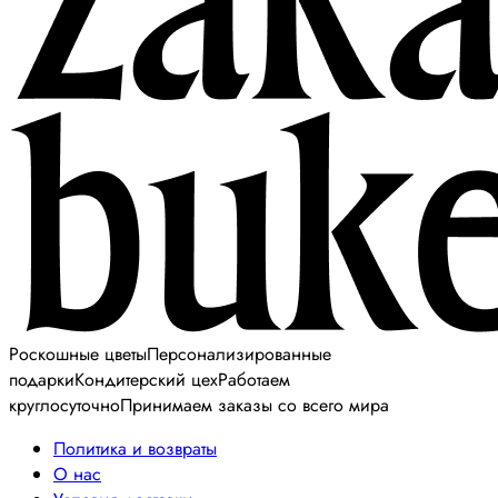
Роскошные цветы
Персонализированные
подарки
Кондитерский цех
Работаем
круглосуточно
Принимаем заказы со всего мира
Политика и возвраты
О нас