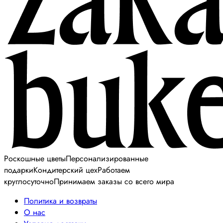
Роскошные цветы
Персонализированные
подарки
Кондитерский цех
Работаем
круглосуточно
Принимаем заказы со всего мира
Политика и возвраты
О нас