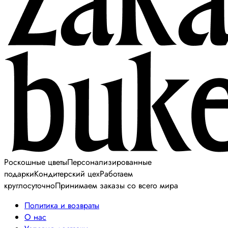
Роскошные цветы
Персонализированные
подарки
Кондитерский цех
Работаем
круглосуточно
Принимаем заказы со всего мира
Политика и возвраты
О нас