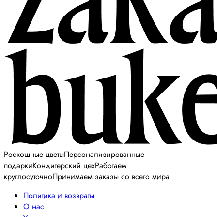
Роскошные цветы
Персонализированные
подарки
Кондитерский цех
Работаем
круглосуточно
Принимаем заказы со всего мира
Политика и возвраты
О нас