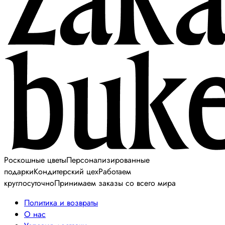
Роскошные цветы
Персонализированные
подарки
Кондитерский цех
Работаем
круглосуточно
Принимаем заказы со всего мира
Политика и возвраты
О нас