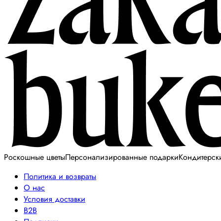
Роскошные цветы
Персонализированные подарки
Кондитерск
Политика и возвраты
О нас
Условия доставки
B2B