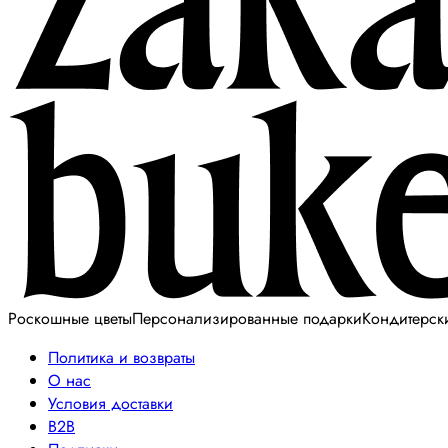
Роскошные цветы
Персонализированные подарки
Кондитерск
Политика и возвраты
О нас
Условия доставки
B2B