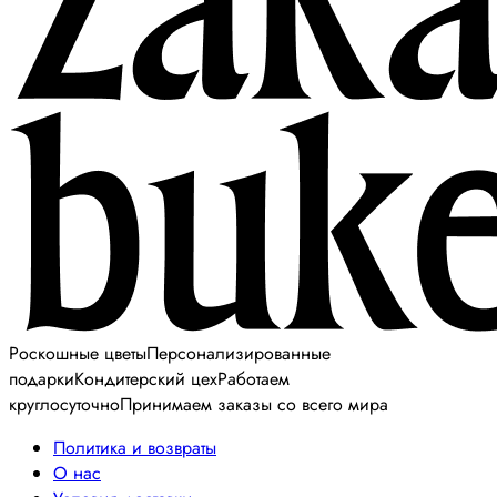
Роскошные цветы
Персонализированные
подарки
Кондитерский цех
Работаем
круглосуточно
Принимаем заказы со всего мира
Политика и возвраты
О нас