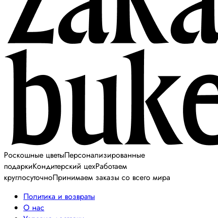
Роскошные цветы
Персонализированные
подарки
Кондитерский цех
Работаем
круглосуточно
Принимаем заказы со всего мира
Политика и возвраты
О нас