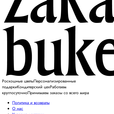
Роскошные цветы
Персонализированные
подарки
Кондитерский цех
Работаем
круглосуточно
Принимаем заказы со всего мира
Политика и возвраты
О нас