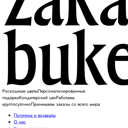
Роскошные цветы
Персонализированные
подарки
Кондитерский цех
Работаем
круглосуточно
Принимаем заказы со всего мира
Политика и возвраты
О нас