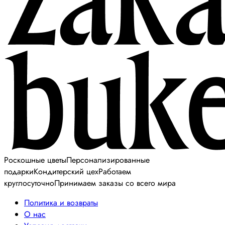
Роскошные цветы
Персонализированные
подарки
Кондитерский цех
Работаем
круглосуточно
Принимаем заказы со всего мира
Политика и возвраты
О нас