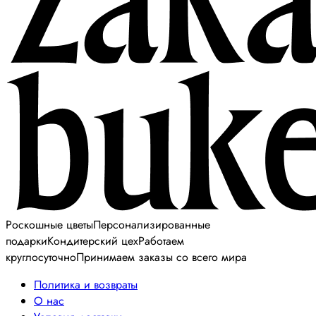
Роскошные цветы
Персонализированные
подарки
Кондитерский цех
Работаем
круглосуточно
Принимаем заказы со всего мира
Политика и возвраты
О нас