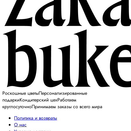
Роскошные цветы
Персонализированные
подарки
Кондитерский цех
Работаем
круглосуточно
Принимаем заказы со всего мира
Политика и возвраты
О нас