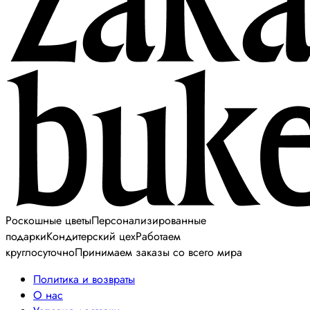
Роскошные цветы
Персонализированные
подарки
Кондитерский цех
Работаем
круглосуточно
Принимаем заказы со всего мира
Политика и возвраты
О нас