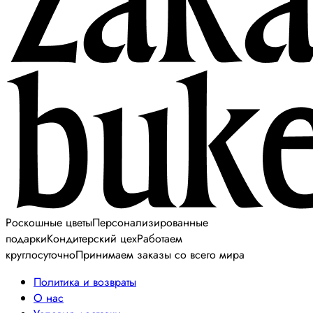
Роскошные цветы
Персонализированные
подарки
Кондитерский цех
Работаем
круглосуточно
Принимаем заказы со всего мира
Политика и возвраты
О нас