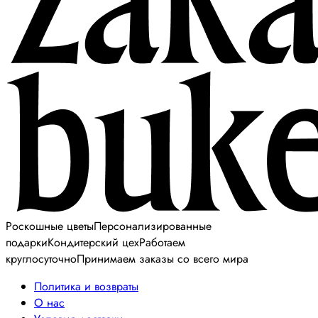
Роскошные цветы
Персонализированные
подарки
Кондитерский цех
Работаем
круглосуточно
Принимаем заказы со всего мира
Политика и возвраты
О нас