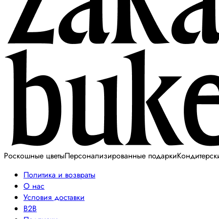
Роскошные цветы
Персонализированные подарки
Кондитерск
Политика и возвраты
О нас
Условия доставки
B2B