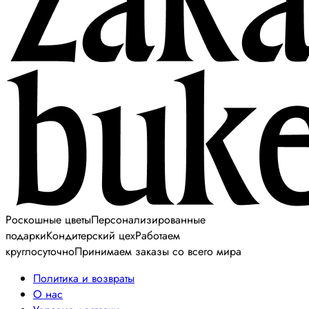
Роскошные цветы
Персонализированные
подарки
Кондитерский цех
Работаем
круглосуточно
Принимаем заказы со всего мира
Политика и возвраты
О нас