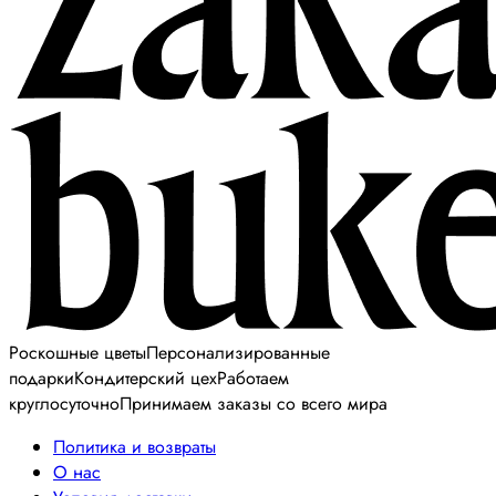
Роскошные цветы
Персонализированные
подарки
Кондитерский цех
Работаем
круглосуточно
Принимаем заказы со всего мира
Политика и возвраты
О нас